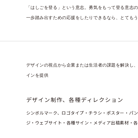
takahashi@hashigodesign.com
「はしごを登る」という意志。勇気をもって登る意志
HASHIGO DESIGN
一歩踏み出すための応援をしたりできるなら、とても
1-3, Tenmeicho, Chuo-ku,
Niigata city, Niigata, 950-0077,
JAPAN
デザインの視点から企業または生活者の課題を解決し
インを提供
デザイン制作、各種ディレクション
シンボルマーク、ロゴタイプ・チラシ・ポスター・パ
ジ・ウェブサイト・各種サイン・メディア出稿素材・各