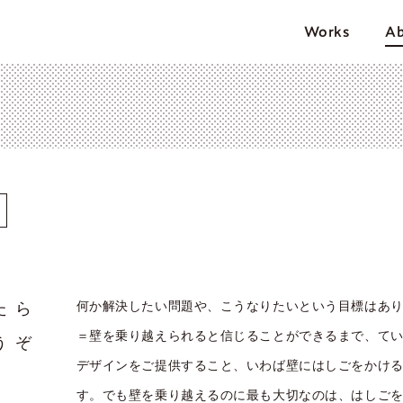
Works
Ab
Works
About
News
Map
たら
何か解決したい問題や、こうなりたいという目標はあ
Contact
＝壁を乗り越えられると信じることができるまで、て
うぞ
デザインをご提供すること、いわば壁にはしごをかけ
tel 025-244-8450
す。でも壁を乗り越えるのに最も大切なのは、はしご