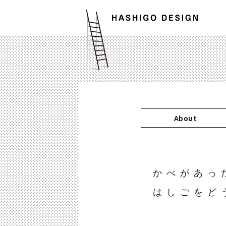
About
かべがあっ
はしごをど