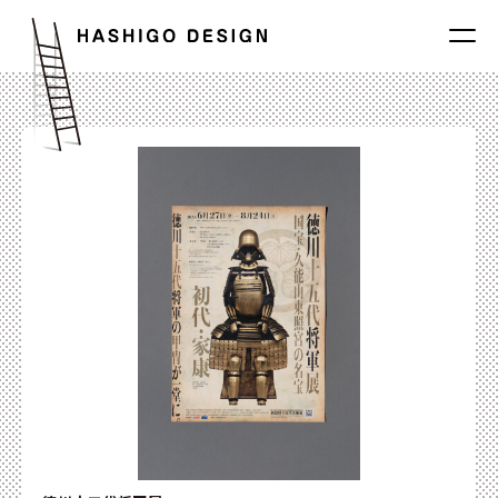
Works
About
News
Map
Contact
tel 025-244-8450