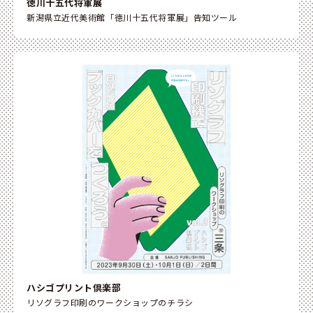
徳川十五代将軍展
takahashi@hashigodesign.com
新潟県立近代美術館「徳川十五代将軍展」告知ツール
HASHIGO DESIGN
1-3, Tenmeicho, Chuo-ku,
Niigata city, Niigata, 950-0077, JAPAN
ハシゴプリント倶楽部
リソグラフ印刷のワークショップのチラシ